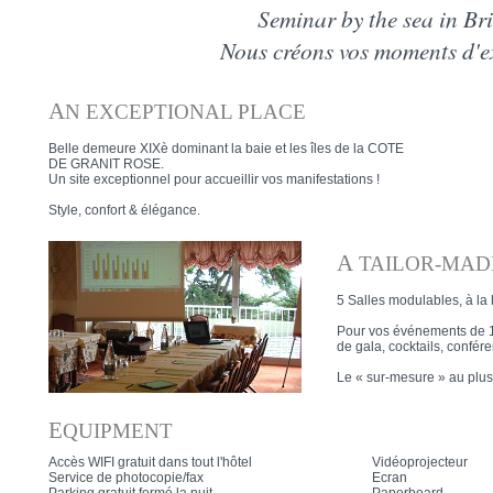
Seminar by the sea in Bri
Nous créons vos moments d'e
A
N EXCEPTIONAL PLACE
Belle demeure XIXè dominant la baie et les îles de la COTE
DE GRANIT ROSE.
Un site exceptionnel pour accueillir vos manifestations !
Style, confort & élégance.
A
TAILOR-MAD
5 Salles modulables, à la 
Pour vos événements de 1
de gala, cocktails, confér
Le « sur-mesure » au plus
E
QUIPMENT
Accès WIFI gratuit dans tout l'hôtel
Vidéoprojecteur
Service de photocopie/fax
Ecran