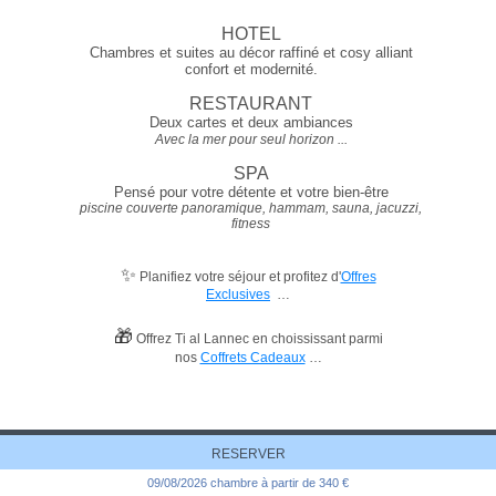
HOTEL
Chambres et suites au décor raffiné et cosy alliant
confort et modernité.
RESTAURANT
Deux cartes et deux ambiances
Avec la mer pour seul horizon ...
SPA
Pensé pour votre détente et votre bien-être
piscine couverte panoramique, hammam, sauna, jacuzzi,
fitness
✨
Planifiez votre séjour et profitez d'
Offres
Exclusives
…
🎁
Offrez Ti al Lannec en choississant parmi
nos
Coffrets Cadeaux
…
RESERVER
Tél. 02 96 15 01 01
09/08/2026 chambre à partir de 340 €